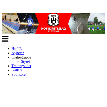
Veksle
navigasjon
Hof IL
Nyheter
Klatregruppa
Styret
Treningstider
Galleri
Sponsorer