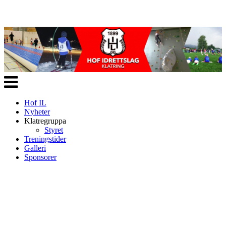
Veksle
navigasjon
Hof IL
Nyheter
Klatregruppa
Styret
Treningstider
Galleri
Sponsorer