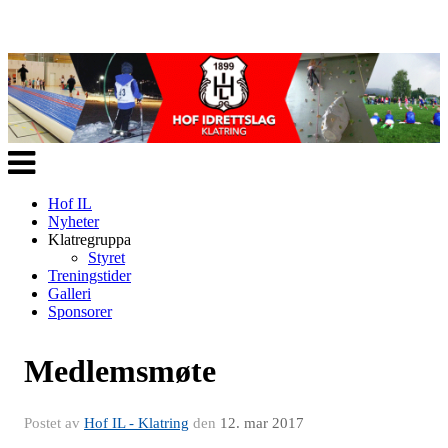
Veksle
navigasjon
Hof IL
Nyheter
Klatregruppa
Styret
Treningstider
Galleri
Sponsorer
Medlemsmøte
Postet av
Hof IL - Klatring
den
12. mar 2017