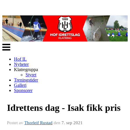
Veksle
navigasjon
Hof IL
Nyheter
Klatregruppa
Styret
Treningstider
Galleri
Sponsorer
Idrettens dag - Isak fikk pris
Postet av
Thorleif Rustad
den
7. sep 2021