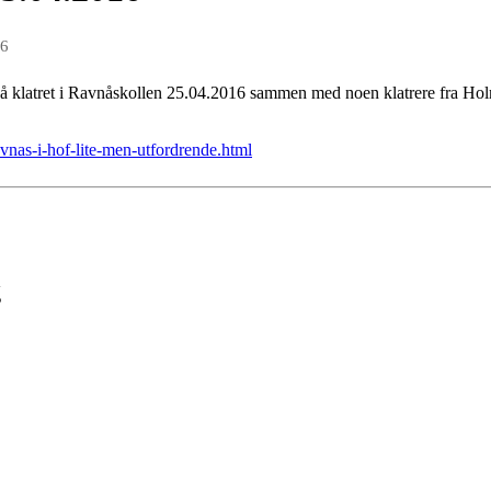
16
å klatret i Ravnåskollen 25.04.2016 sammen med noen klatrere fra Hol
avnas-i-hof-lite-men-utfordrende.html
g