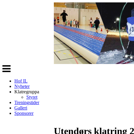
Veksle
navigasjon
Hof IL
Nyheter
Klatregruppa
Styret
Treningstider
Galleri
Sponsorer
Utendørs klatring 