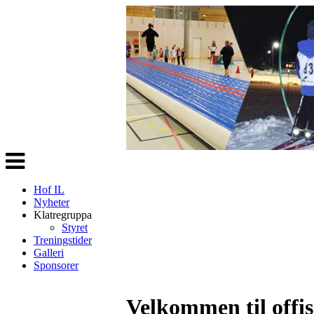
Veksle
navigasjon
Hof IL
Nyheter
Klatregruppa
Styret
Treningstider
Galleri
Sponsorer
Velkommen til offis