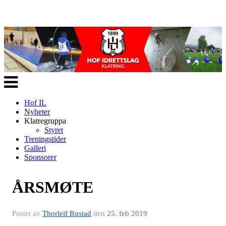
Veksle
navigasjon
Hof IL
Nyheter
Klatregruppa
Styret
Treningstider
Galleri
Sponsorer
ÅRSMØTE
Postet av
Thorleif Rustad
den
25. feb 2019