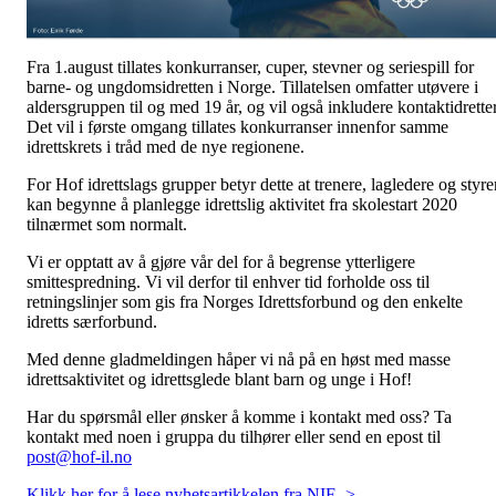
Fra 1.august tillates konkurranser, cuper, stevner og seriespill for
barne- og ungdomsidretten i Norge. Tillatelsen omfatter utøvere i
aldersgruppen til og med 19 år, og vil også inkludere kontaktidretter
Det vil i første omgang tillates konkurranser innenfor samme
idrettskrets i tråd med de nye regionene.
For Hof idrettslags grupper betyr dette at trenere, lagledere og styre
kan begynne å planlegge idrettslig aktivitet fra skolestart 2020
tilnærmet som normalt.
Vi er opptatt av å gjøre vår del for å begrense ytterligere
smittespredning. Vi vil derfor til enhver tid forholde oss til
retningslinjer som gis fra Norges Idrettsforbund og den enkelte
idretts særforbund.
Med denne gladmeldingen håper vi nå på en høst med masse
idrettsaktivitet og idrettsglede blant barn og unge i Hof!
Har du spørsmål eller ønsker å komme i kontakt med oss? Ta
kontakt med noen i gruppa du tilhører eller send en epost til
post@hof-il.no
Klikk her for å lese nyhetsartikkelen fra NIF ->