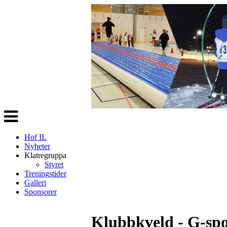
Veksle
navigasjon
Hof IL
Nyheter
Klatregruppa
Styret
Treningstider
Galleri
Sponsorer
Klubbkveld - G-spo