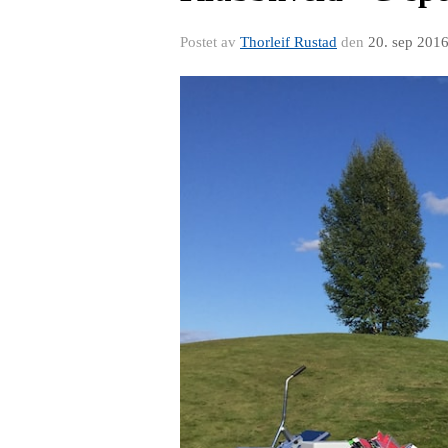
Postet av
Thorleif Rustad
den
20. sep 201